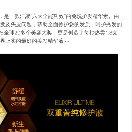
，是一款汇聚“六大全能功效”的免洗护发精华素。由
发及头皮问题，帮助全面修护您的发质，呵护秀发的
扫全球20多个美容大奖，更是创造了每秒热卖1.8支
界上卖的最好的美发精华液~~