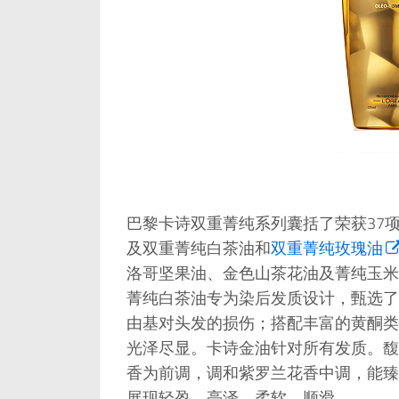
巴黎卡诗双重菁纯系列囊括了荣获37项
及双重菁纯白茶油和
双重菁纯玫瑰油
洛哥坚果油、金色山茶花油及菁纯玉米
菁纯白茶油专为染后发质设计，甄选了
由基对头发的损伤；搭配丰富的黄酮类
光泽尽显。卡诗金油针对所有发质。馥
香为前调，调和紫罗兰花香中调，能臻
展现轻盈、亮泽、柔软、顺滑。