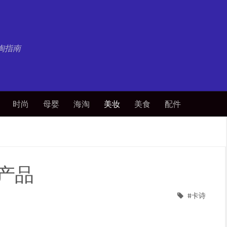
淘指南
时尚
母婴
海淘
美妆
美食
配件
星产品
卡诗