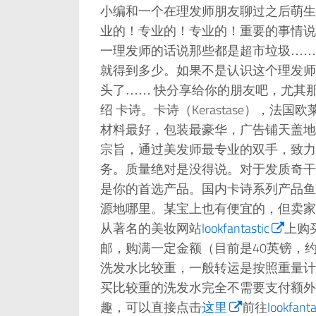
小编和一个在理发师朋友聊过之后萌生
业的！专业的！专业的！重要的事情说
一理发师的话说那些都是超市垃圾……
就得到多少。如果不是认识这个理发师
头了…… 快分享给你的朋友吧，尤其
绍 卡诗。卡诗（Kerastase），法
材料最好，包装最豪华，广告铺天盖地
宗旨，通过美发师最专业的双手，致力
务。质量绝对是没得说。对于发质奇干
是你的首选产品。国内卡诗系列产品鱼
源地哪里。某宝上也有便宜的，但卖家
从著名的美妆网站
lookfantastic
上购买
邮，购满一定金额（目前是40英镑，
洗发水比较重，一般转运是按照重量计算的，
买比较重的洗发水完全不需要支付额外
趣，可以直接点击
这里
前往
lookfa