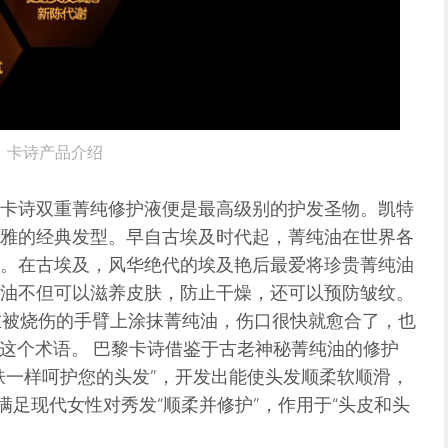
卡诗产品介绍
卡诗双重菁纯修护液便是最高级别的护发圣物。凯特
雅的经典发型。早自古埃及时代起，菁纯油在世界各
。在古埃及，风华绝代的埃及艳后最爱将珍贵菁纯油
油不但可以滋养皮肤，防止干燥，还可以预防皱纹。
在被烧伤的手臂上涂抹菁纯油，伤口很快就愈合了，也
”这个术语。 巴黎卡诗借鉴于古老神秘菁纯油的修护
肤一样呵护您的头发”，开发出能使头发顺柔软顺滑，
满足现代女性对秀发“顺柔并修护”，作用于“头皮和头