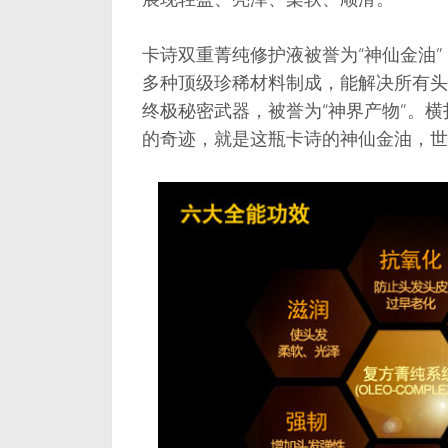
卡诗双重菁纯修护液被誉为“神仙金油”
多种顶级珍稀材料制成，能解决所有头
终极秘密武器，被誉为“神界产物”。横
的奇迹，就是这瓶卡诗的神仙金油，世