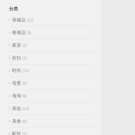
分类
保健品
22
奢侈品
3
家居
2
折扣
2
时尚
10
母婴
5
海淘
6
美妆
23
美食
5
配件
7