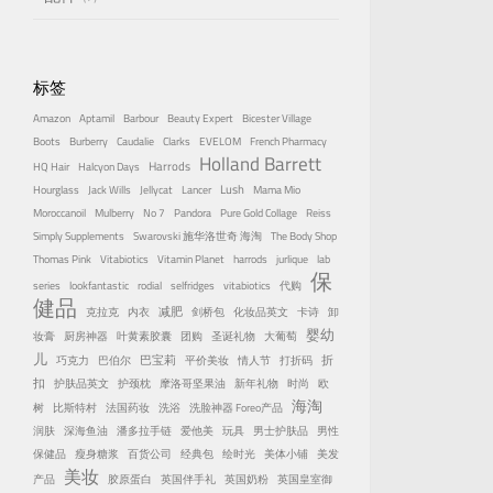
标签
Amazon
Aptamil
Barbour
Beauty Expert
Bicester Village
Boots
Burberry
Caudalie
Clarks
EVELOM
French Pharmacy
Holland Barrett
Harrods
HQ Hair
Halcyon Days
Lush
Hourglass
Jack Wills
Jellycat
Lancer
Mama Mio
Moroccanoil
Mulberry
No 7
Pandora
Pure Gold Collage
Reiss
Simply Supplements
Swarovski 施华洛世奇 海淘
The Body Shop
Thomas Pink
Vitabiotics
Vitamin Planet
harrods
jurlique
lab
保
series
lookfantastic
rodial
selfridges
vitabiotics
代购
健品
减肥
克拉克
内衣
剑桥包
化妆品英文
卡诗
卸
婴幼
妆膏
厨房神器
叶黄素胶囊
团购
圣诞礼物
大葡萄
儿
巴宝莉
折
巧克力
巴伯尔
平价美妆
情人节
打折码
扣
护肤品英文
护颈枕
摩洛哥坚果油
新年礼物
时尚
欧
海淘
树
比斯特村
法国药妆
洗浴
洗脸神器 Foreo产品
润肤
深海鱼油
潘多拉手链
爱他美
玩具
男士护肤品
男性
保健品
瘦身糖浆
百货公司
经典包
绘时光
美体小铺
美发
美妆
产品
胶原蛋白
英国伴手礼
英国奶粉
英国皇室御