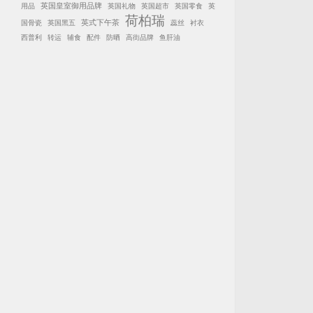
英国皇室御用品牌
用品
英国礼物
英国超市
英国零食
英
荷柏瑞
英式下午茶
国骨瓷
英国黑五
蕊丝
衬衣
西普利
转运
辅食
配件
防晒
高街品牌
鱼肝油