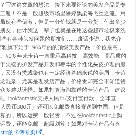
了写这篇文章的想法。接下来要评论的美发产品是专
三遍！不是一般超级市场里潘婷飘柔海飞丝之流。用
虽然有些偏激，但是一分价钱就是一分货，付出多少
朋友，估计我这一辈子也就是在用这些超市垃圾来洗
那些有各种头发问题的朋友们……废话少说，我先介
国欧莱雅旗下始于1964年的的顶级美发产品：价位最高，
。40多年来卡诗一直秉承高科技、高效能、高品质的
于尖端的护发产品开发和奢华的个性化头皮护理的服
，又没有烫或染也有一定经济基础来说的美眉，卡诗
龙混杂，尤其是理发店产品，价格贵却完全不知道货
众多难以选择。如果打算海淘靠谱的卡诗产品，建议
。lookfantastic支持人民币/支付宝付款，全球直
约人民币380元）还可以免邮费直接寄送到中国。但是
所以运费一般很贵，不过在lookfantastic上购
运费，还能免邮，超级划算！如果对卡诗产品有兴
ntastic的卡诗专页
。