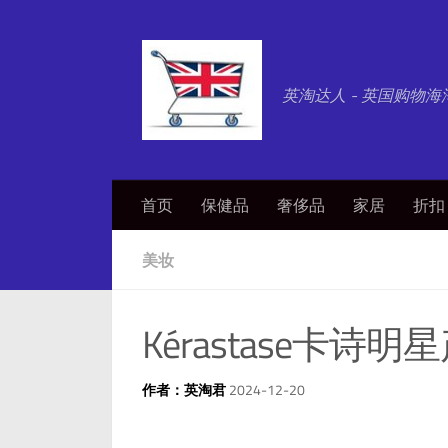
英淘达人 - 英国购物海
首页
保健品
奢侈品
家居
折扣
美妆
Kérastase卡诗明
作者：英淘君
2024-12-20