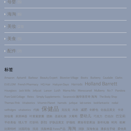
母婴
5
海淘
6
美妆
23
美食
5
配件
7
标签
Amazon
Aptamil
Barbour
Beauty Expert
Bicester Village
Boots
Burberry
Caudalie
Clarks
Holland Barrett
Harrods
EVELOM
French Pharmacy
HQ Hair
Halcyon Days
Lush
Hourglass
Jack Wills
Jellycat
Lancer
Mama Mio
Moroccanoil
Mulberry
No 7
Pandora
Pure Gold Collage
Reiss
Simply Supplements
Swarovski 施华洛世奇 海淘
The Body Shop
Thomas Pink
Vitabiotics
Vitamin Planet
harrods
jurlique
lab series
lookfantastic
rodial
保健品
减肥
selfridges
vitabiotics
代购
克拉克
内衣
剑桥包
化妆品英文
卡诗
婴幼儿
巴宝莉
卸妆膏
厨房神器
叶黄素胶囊
团购
圣诞礼物
大葡萄
巧克力
巴伯尔
折扣
平价美妆
情人节
打折码
护肤品英文
护颈枕
摩洛哥坚果油
新年礼物
时尚
欧树
海淘
比斯特村
法国药妆
洗浴
洗脸神器 Foreo产品
润肤
深海鱼油
潘多拉手链
爱他美