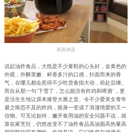
厨房神器
说起油炸食品，大抵是不少童鞋的心头好，金黄色的
外观，外酥里嫩、鲜香多汁的口感，扑面而来的香
气，在哪儿都会惹得不少吃货食指大动，前赴后继。
而自从那一句“下雪了，怎么能没有炸鸡和啤酒”，更
是活生生地让原本难登大雅之堂、令不少爱美女青年
避之唯恐不及的炸鸡，摇身一变成了浪漫情爱的又一
信物。可无论如何，撇开食用油的安全问题不说，就
算在家烹饪，仍然改变不了油炸食品高油脂高热量高