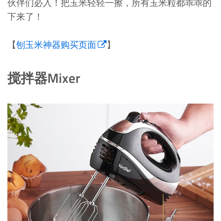
伙伴们必入！把玉米轻轻一擦，所有玉米粒都乖乖的
下来了！
【
刨玉米神器购买页面
】
搅拌器Mixer