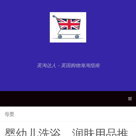
英淘达人 - 英国购物海淘指南
母婴
婴幼儿洗浴、润肤用品推