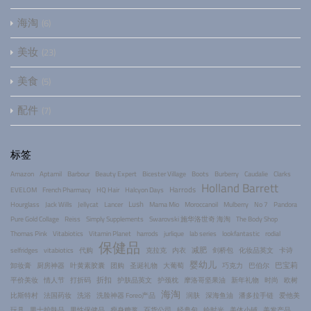
海淘
6
美妆
23
美食
5
配件
7
标签
Amazon
Aptamil
Barbour
Beauty Expert
Bicester Village
Boots
Burberry
Caudalie
Clarks
Holland Barrett
Harrods
EVELOM
French Pharmacy
HQ Hair
Halcyon Days
Lush
Hourglass
Jack Wills
Jellycat
Lancer
Mama Mio
Moroccanoil
Mulberry
No 7
Pandora
Pure Gold Collage
Reiss
Simply Supplements
Swarovski 施华洛世奇 海淘
The Body Shop
Thomas Pink
Vitabiotics
Vitamin Planet
harrods
jurlique
lab series
lookfantastic
rodial
保健品
减肥
selfridges
vitabiotics
代购
克拉克
内衣
剑桥包
化妆品英文
卡诗
婴幼儿
巴宝莉
卸妆膏
厨房神器
叶黄素胶囊
团购
圣诞礼物
大葡萄
巧克力
巴伯尔
折扣
平价美妆
情人节
打折码
护肤品英文
护颈枕
摩洛哥坚果油
新年礼物
时尚
欧树
海淘
比斯特村
法国药妆
洗浴
洗脸神器 Foreo产品
润肤
深海鱼油
潘多拉手链
爱他美
玩具
男士护肤品
男性保健品
瘦身糖浆
百货公司
经典包
绘时光
美体小铺
美发产品