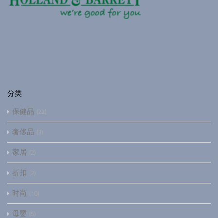
分类
保健品
22
奢侈品
3
家居
2
折扣
2
时尚
10
母婴
5