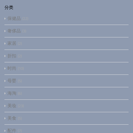
分类
保健品
22
奢侈品
3
家居
2
折扣
2
时尚
10
母婴
5
海淘
6
美妆
23
美食
5
配件
7