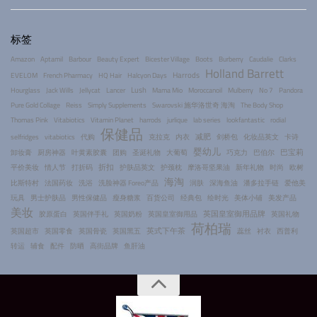
标签
Amazon
Aptamil
Barbour
Beauty Expert
Bicester Village
Boots
Burberry
Caudalie
Clarks
Holland Barrett
Harrods
EVELOM
French Pharmacy
HQ Hair
Halcyon Days
Lush
Hourglass
Jack Wills
Jellycat
Lancer
Mama Mio
Moroccanoil
Mulberry
No 7
Pandora
Pure Gold Collage
Reiss
Simply Supplements
Swarovski 施华洛世奇 海淘
The Body Shop
Thomas Pink
Vitabiotics
Vitamin Planet
harrods
jurlique
lab series
lookfantastic
rodial
保健品
减肥
selfridges
vitabiotics
代购
克拉克
内衣
剑桥包
化妆品英文
卡诗
婴幼儿
巴宝莉
卸妆膏
厨房神器
叶黄素胶囊
团购
圣诞礼物
大葡萄
巧克力
巴伯尔
折扣
平价美妆
情人节
打折码
护肤品英文
护颈枕
摩洛哥坚果油
新年礼物
时尚
欧树
海淘
比斯特村
法国药妆
洗浴
洗脸神器 Foreo产品
润肤
深海鱼油
潘多拉手链
爱他美
玩具
男士护肤品
男性保健品
瘦身糖浆
百货公司
经典包
绘时光
美体小铺
美发产品
美妆
英国皇室御用品牌
胶原蛋白
英国伴手礼
英国奶粉
英国皇室御用品
英国礼物
荷柏瑞
英式下午茶
英国超市
英国零食
英国骨瓷
英国黑五
蕊丝
衬衣
西普利
转运
辅食
配件
防晒
高街品牌
鱼肝油