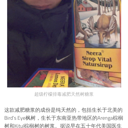
超级柠檬排毒减肥天然树糖浆
这款减肥糖浆的成份是纯天然的，包括生长于北美的
Bird’s Eye枫树，生长于东南亚热带地区的Arenga棕榈
树和Kitul棕榈树的树浆。据说早在五十年代美国医生