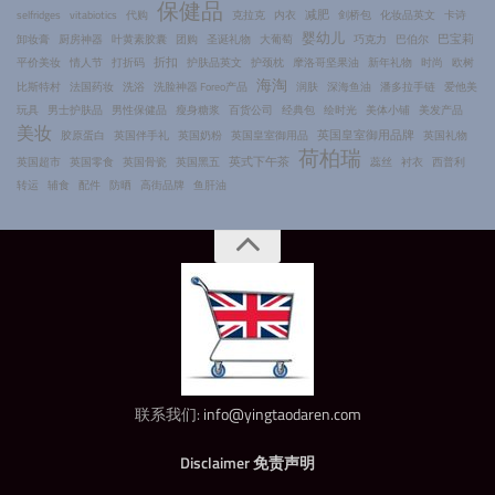
保健品
减肥
selfridges
vitabiotics
代购
克拉克
内衣
剑桥包
化妆品英文
卡诗
婴幼儿
巴宝莉
卸妆膏
厨房神器
叶黄素胶囊
团购
圣诞礼物
大葡萄
巧克力
巴伯尔
折扣
平价美妆
情人节
打折码
护肤品英文
护颈枕
摩洛哥坚果油
新年礼物
时尚
欧树
海淘
比斯特村
法国药妆
洗浴
洗脸神器 Foreo产品
润肤
深海鱼油
潘多拉手链
爱他美
玩具
男士护肤品
男性保健品
瘦身糖浆
百货公司
经典包
绘时光
美体小铺
美发产品
美妆
英国皇室御用品牌
胶原蛋白
英国伴手礼
英国奶粉
英国皇室御用品
英国礼物
荷柏瑞
英式下午茶
英国超市
英国零食
英国骨瓷
英国黑五
蕊丝
衬衣
西普利
转运
辅食
配件
防晒
高街品牌
鱼肝油
联系我们:
info@yingtaodaren.com
Disclaimer 免责声明