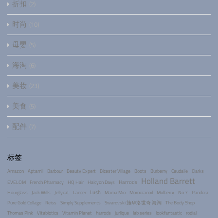
折扣
2
时尚
10
母婴
5
海淘
6
美妆
23
美食
5
配件
7
标签
Amazon
Aptamil
Barbour
Beauty Expert
Bicester Village
Boots
Burberry
Caudalie
Clarks
Holland Barrett
Harrods
EVELOM
French Pharmacy
HQ Hair
Halcyon Days
Lush
Hourglass
Jack Wills
Jellycat
Lancer
Mama Mio
Moroccanoil
Mulberry
No 7
Pandora
Pure Gold Collage
Reiss
Simply Supplements
Swarovski 施华洛世奇 海淘
The Body Shop
Thomas Pink
Vitabiotics
Vitamin Planet
harrods
jurlique
lab series
lookfantastic
rodial