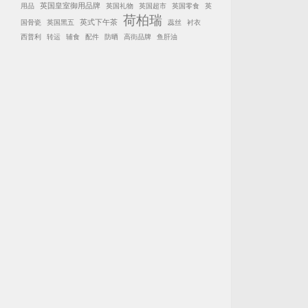
英国皇室御用品牌
用品
英国礼物
英国超市
英国零食
英
荷柏瑞
英式下午茶
国骨瓷
英国黑五
蕊丝
衬衣
西普利
转运
辅食
配件
防晒
高街品牌
鱼肝油