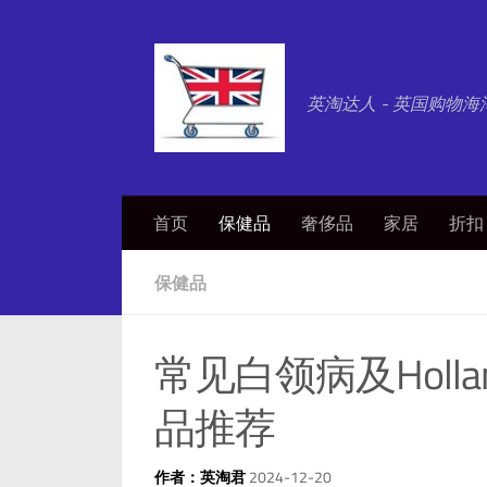
英淘达人 - 英国购物海
首页
保健品
奢侈品
家居
折扣
保健品
常见白领病及Holland
品推荐
作者：英淘君
2024-12-20