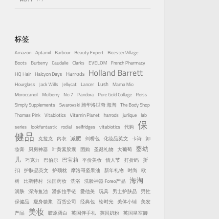
标签
Amazon
Aptamil
Barbour
Beauty Expert
Bicester Village
Boots
Burberry
Caudalie
Clarks
EVELOM
French Pharmacy
Holland Barrett
Harrods
HQ Hair
Halcyon Days
Lush
Hourglass
Jack Wills
Jellycat
Lancer
Mama Mio
Moroccanoil
Mulberry
No 7
Pandora
Pure Gold Collage
Reiss
Simply Supplements
Swarovski 施华洛世奇 海淘
The Body Shop
Thomas Pink
Vitabiotics
Vitamin Planet
harrods
jurlique
lab
保
series
lookfantastic
rodial
selfridges
vitabiotics
代购
健品
减肥
克拉克
内衣
剑桥包
化妆品英文
卡诗
卸
婴幼
妆膏
厨房神器
叶黄素胶囊
团购
圣诞礼物
大葡萄
儿
巴宝莉
折
巧克力
巴伯尔
平价美妆
情人节
打折码
扣
护肤品英文
护颈枕
摩洛哥坚果油
新年礼物
时尚
欧
海淘
树
比斯特村
法国药妆
洗浴
洗脸神器 Foreo产品
润肤
深海鱼油
潘多拉手链
爱他美
玩具
男士护肤品
男性
保健品
瘦身糖浆
百货公司
经典包
绘时光
美体小铺
美发
美妆
产品
胶原蛋白
英国伴手礼
英国奶粉
英国皇室御