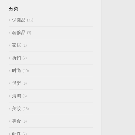
分类
保健品
22
奢侈品
3
家居
2
折扣
2
时尚
10
母婴
5
海淘
6
美妆
23
美食
5
配件
7